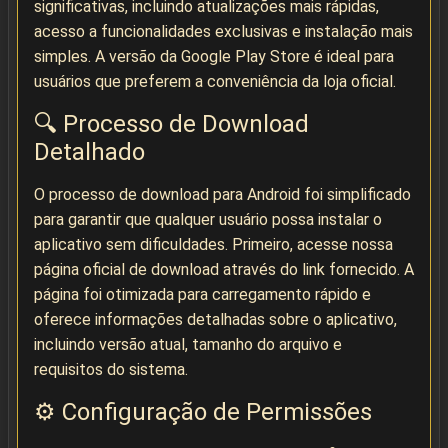
significativas, incluindo atualizações mais rápidas,
acesso a funcionalidades exclusivas e instalação mais
simples. A versão da Google Play Store é ideal para
usuários que preferem a conveniência da loja oficial.
🔍 Processo de Download
Detalhado
O processo de download para Android foi simplificado
para garantir que qualquer usuário possa instalar o
aplicativo sem dificuldades. Primeiro, acesse nossa
página oficial de download através do link fornecido. A
página foi otimizada para carregamento rápido e
oferece informações detalhadas sobre o aplicativo,
incluindo versão atual, tamanho do arquivo e
requisitos do sistema.
⚙️ Configuração de Permissões