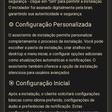
segurança - clique em "Sim" para permitir a instalação.
O instalador foi assinado digitalmente pela brarr,
garantindo sua autenticidade e segurança.
⚙️ Configuração Personalizada
O assistente de instalação permite personalizar
completamente o processo de instalação. Você pode
escolher a pasta de instalação, criar atalhos no
desktop e menu iniciar, e configurar opções adicionais
como atualizações automáticas e notificações. O
assistente também oferece a opção de instalação
silenciosa para usuários avançados.
🎯 Configuração Inicial
Após a instalação, o cliente solicitará configurações
básicas como idioma preferido, configurações de
áudio e preferências de notificação. Estas