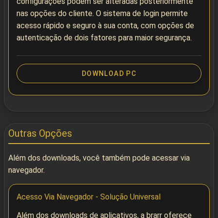
configurações podem ser alteradas posteriormente
nas opções do cliente. O sistema de login permite
acesso rápido e seguro à sua conta, com opções de
autenticação de dois fatores para maior segurança.
DOWNLOAD PC
Outras Opções
Além dos downloads, você também pode acessar via
navegador.
Acesso Via Navegador - Solução Universal
Além dos downloads de aplicativos, a brarr oferece