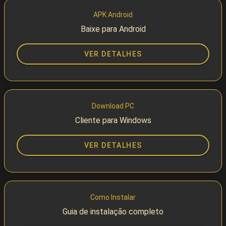
APK Android
Baixe para Android
VER DETALHES
Download PC
Cliente para Windows
VER DETALHES
Como Instalar
Guia de instalação completo