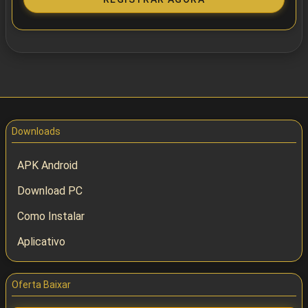
Downloads
APK Android
Download PC
Como Instalar
Aplicativo
Oferta Baixar