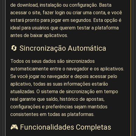
de download, instalação ou configuração. Basta
acessar o site, fazer login ou criar uma conta, e você
estará pronto para jogar em segundos. Esta opção é
ideal para usuários que querem testar a plataforma
antes de baixar aplicativos.
🔄 Sincronização Automática
Todos os seus dados são sincronizados
automaticamente entre o navegador e os aplicativos.
Se você jogar no navegador e depois acessar pelo
aplicativo, todas as suas informações estarão
atualizadas. O sistema de sincronização em tempo
real garante que saldo, histórico de apostas,
configurações e preferências sejam mantidos
consistentes em todas as plataformas.
🎮 Funcionalidades Completas