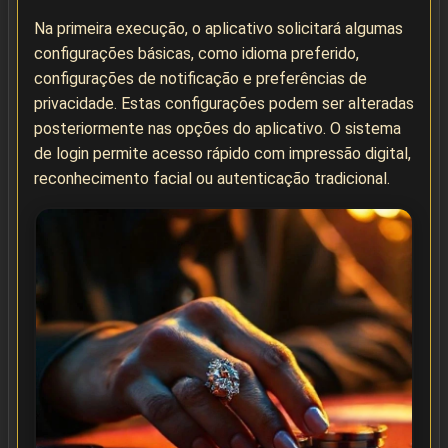
Na primeira execução, o aplicativo solicitará algumas
configurações básicas, como idioma preferido,
configurações de notificação e preferências de
privacidade. Estas configurações podem ser alteradas
posteriormente nas opções do aplicativo. O sistema
de login permite acesso rápido com impressão digital,
reconhecimento facial ou autenticação tradicional.