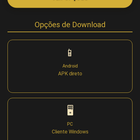
Lottery
Opções de Download
👤 Conta
Login
📱
Android
Cadastro
APK direto
Bônus
VIP
🖥️
🏆 Plataforma
PC
Cliente Windows
Plataforma