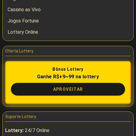
Cassino ao Vivo
Jogos Fortune
Lottery Online
Oferta Lottery
Bônus Lottery
Ganhe R$+9~99 na lottery
APROVEITAR
Suporte Lottery
Lottery:
24/7 Online