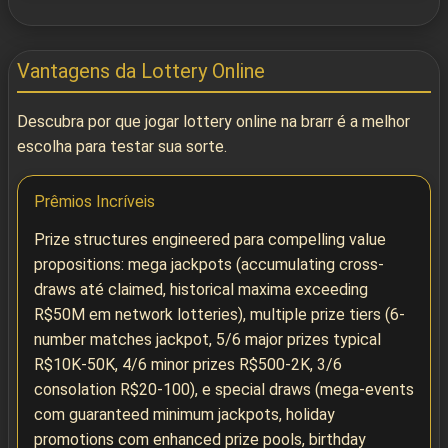
Vantagens da Lottery Online
Descubra por que jogar lottery online na brarr é a melhor
escolha para testar sua sorte.
Prêmios Incríveis
Prize structures engineered para compelling value
propositions: mega jackpots (accumulating cross-
draws até claimed, historical maxima exceeding
R$50M em network lotteries), multiple prize tiers (6-
number matches jackpot, 5/6 major prizes typical
R$10K-50K, 4/6 minor prizes R$500-2K, 3/6
consolation R$20-100), e special draws (mega-events
com guaranteed minimum jackpots, holiday
promotions com enhanced prize pools, birthday