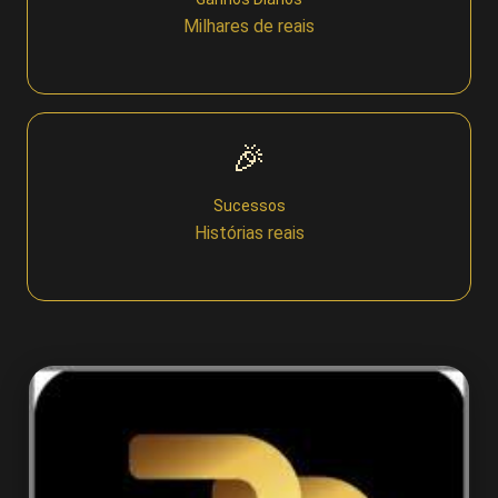
Milhares de reais
Bet
Win
🎉
APP
Sucessos
Histórias reais
📱 Download
APK
Download
Baixar