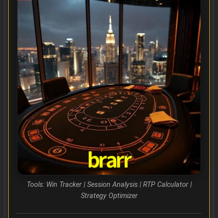
Tools: Win Tracker | Session Analysis | RTP Calculator |
Strategy Optimizer