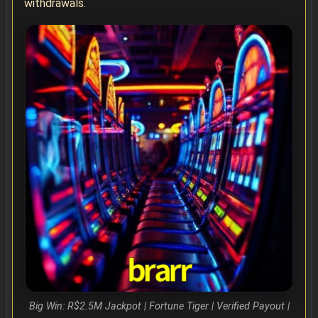
withdrawals.
Big Win: R$2.5M Jackpot | Fortune Tiger | Verified Payout |