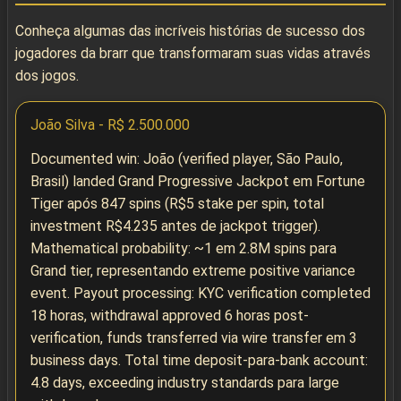
Conheça algumas das incríveis histórias de sucesso dos
jogadores da brarr que transformaram suas vidas através
dos jogos.
João Silva - R$ 2.500.000
Documented win: João (verified player, São Paulo,
Brasil) landed Grand Progressive Jackpot em Fortune
Tiger após 847 spins (R$5 stake per spin, total
investment R$4.235 antes de jackpot trigger).
Mathematical probability: ~1 em 2.8M spins para
Grand tier, representando extreme positive variance
event. Payout processing: KYC verification completed
18 horas, withdrawal approved 6 horas post-
verification, funds transferred via wire transfer em 3
business days. Total time deposit-para-bank account:
4.8 days, exceeding industry standards para large